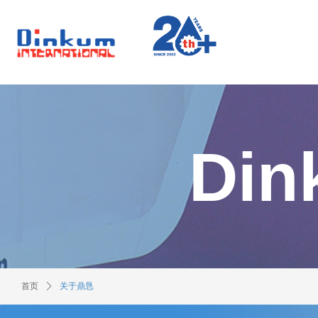
.
Din
首页
ꄲ
关于鼎恳