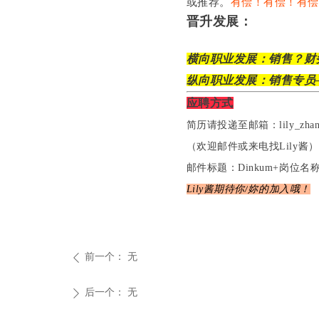
或推荐。
有偿！有偿！有
晋升发展：
横向职业发展：销售？财
纵向职业发展：销售专员
应聘方式
简历请投递至邮箱：lily_zhang@d
（欢迎邮件或来电找Lily酱）
邮件标题：Dinkum+岗位名
Lily酱
期待你/
妳的加
入哦！
前一个：
无
ꄴ
后一个：
无
ꄲ