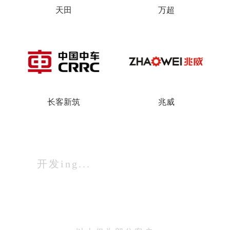
天田
万超
长客新筑
兆威
开发ing...