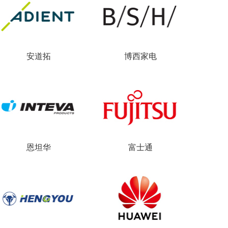
安道拓
博西家电
恩坦华
富士通