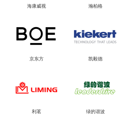
海康威视
瀚柏格
京东方
凯毅德
利茗
绿的谐波