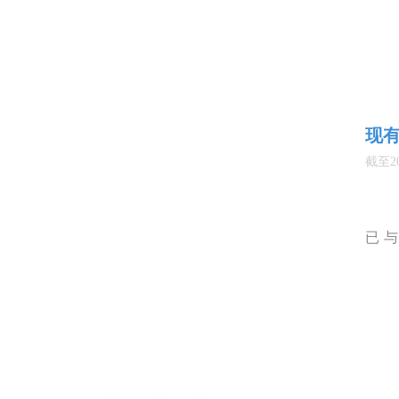
现
截至2
已